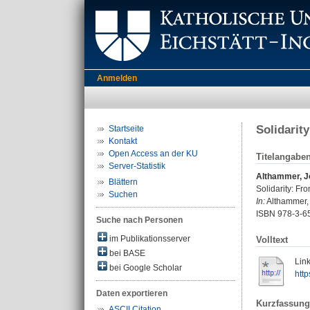
Anmelden
Solidarit
Startseite
Kontakt
Open Access an der KU
Titelangabe
Server-Statistik
Althammer, J
Blättern
Solidarity: Fr
Suchen
In:
Althammer, J
ISBN 978-3-6
Suche nach Personen
im Publikationsserver
Volltext
bei BASE
Link
bei Google Scholar
htt
Daten exportieren
Kurzfassung
ASCII Citation