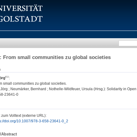
y: From small communities zu global societies
n
örg
:
om small communities zu global societies.
örg ; Neumärker, Bernhard ; Nothelle-Wildfeuer, Ursula (Hrsg.): Solidarity in Open 
58-23641-0
 zum Volltext (externe URL):
ps://doi.org/10.1007/978-3-658-23641-0_2
/Abstract