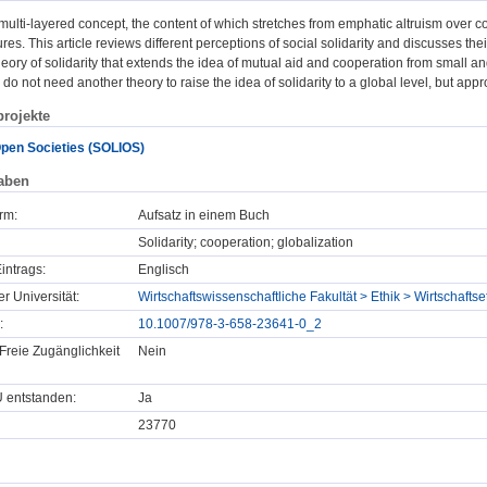
a multi-layered concept, the content of which stretches from emphatic altruism over 
tures. This article reviews different perceptions of social solidarity and discusses t
heory of solidarity that extends the idea of mutual aid and cooperation from small a
do not need another theory to raise the idea of solidarity to a global level, but appr
rojekte
 Open Societies (SOLIOS)
aben
rm:
Aufsatz in einem Buch
Solidarity; cooperation; globalization
intrags:
Englisch
er Universität:
Wirtschaftswissenschaftliche Fakultät > Ethik > Wirtschaftse
:
10.1007/978-3-658-23641-0_2
Freie Zugänglichkeit
Nein
U entstanden:
Ja
23770