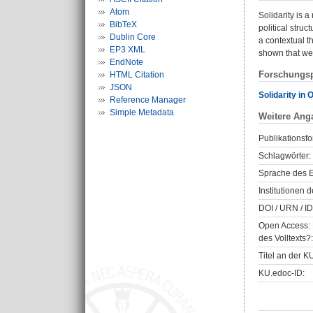
Atom
Solidarity is 
BibTeX
political struc
Dublin Core
a contextual t
EP3 XML
shown that we 
EndNote
Forschungsp
HTML Citation
JSON
Solidarity in
Reference Manager
Simple Metadata
Weitere Ang
Publikationsfo
Schlagwörter:
Sprache des E
Institutionen d
DOI / URN / ID
Open Access: 
des Volltexts?:
Titel an der K
KU.edoc-ID: