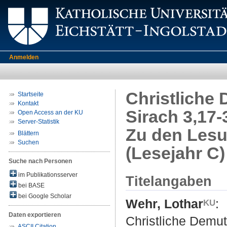
Anmelden
Christliche 
Startseite
Kontakt
Sirach 3,17-
Open Access an der KU
Server-Statistik
Zu den Lesu
Blättern
Suchen
(Lesejahr C)
Suche nach Personen
im Publikationsserver
Titelangaben
bei BASE
bei Google Scholar
Wehr, Lothar
:
Daten exportieren
Christliche Demut
ASCII Citation