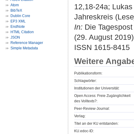
12,18-24a; Lukas
Atom
BibTeX
Jahreskreis (Lese
Dublin Core
EP3 XML
In:
Die Tagespost :
EndNote
HTML Citation
(29. August 2019).
JSON
Reference Manager
ISSN 1615-8415
Simple Metadata
Weitere Angab
Publikationsform:
Schlagwörter:
Institutionen der Universität:
Open Access: Freie Zugänglichkeit
des Volltexts?:
Peer-Review-Journal:
Verlag:
Titel an der KU entstanden:
KU.edoc-ID: