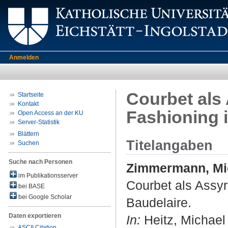
Anmelden
Courbet als 
Startseite
Kontakt
Fashioning 
Open Access an der KU
Server-Statistik
Blättern
Titelangaben
Suchen
Suche nach Personen
Zimmermann, Mic
im Publikationsserver
Courbet als Assyr
bei BASE
bei Google Scholar
Baudelaire.
Daten exportieren
In:
Heitz, Michael 
ASCII Citation