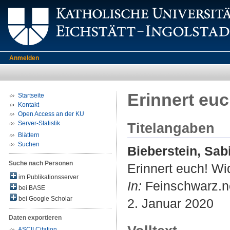
Anmelden
Erinnert eu
Startseite
Kontakt
Open Access an der KU
Server-Statistik
Titelangaben
Blättern
Suchen
Bieberstein, Sab
Suche nach Personen
Erinnert euch! Wi
im Publikationsserver
In:
Feinschwarz.n
bei BASE
bei Google Scholar
2. Januar 2020
Daten exportieren
ASCII Citation