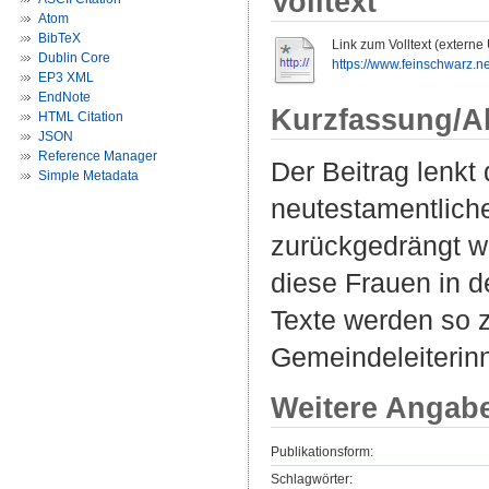
Volltext
Atom
BibTeX
Link zum Volltext (externe
Dublin Core
https://www.feinschwarz.ne
EP3 XML
EndNote
Kurzfassung/A
HTML Citation
JSON
Reference Manager
Der Beitrag lenkt
Simple Metadata
neutestamentlichen
zurückgedrängt w
diese Frauen in d
Texte werden so z
Gemeindeleiterin
Weitere Angab
Publikationsform:
Schlagwörter: