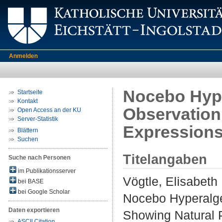
Anmelden
Nocebo Hype
Startseite
Kontakt
Observation
Open Access an der KU
Server-Statistik
Expression
Blättern
Suchen
Titelangaben
Suche nach Personen
im Publikationsserver
Vögtle, Elisabeth
bei BASE
bei Google Scholar
Nocebo Hyperalge
Daten exportieren
Showing Natural 
ASCII Citation