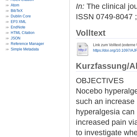
In:
The clinical jou
Atom
BibTeX
ISSN 0749-8047 
Dublin Core
EP3 XML
EndNote
Volltext
HTML Citation
JSON
Reference Manager
Link zum Volltext (externe
Simple Metadata
https://doi.org/10.1097/
Kurzfassung/A
OBJECTIVES
Nocebo hyperalges
such an increase
hyperalgesia can 
increased pain vi
to investigate whe