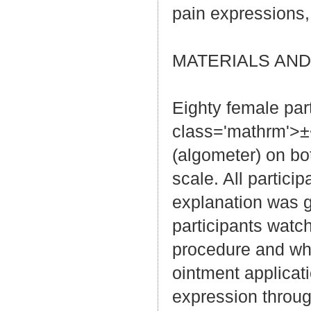
pain expressions
MATERIALS AN
Eighty female pa
class='mathrm'>±
(algometer) on bo
scale. All partici
explanation was gi
participants wat
procedure and wh
ointment applicat
expression through