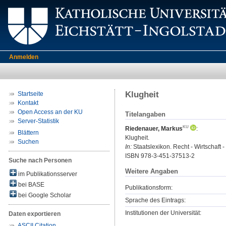
Anmelden
Klugheit
Startseite
Kontakt
Open Access an der KU
Titelangaben
Server-Statistik
Riedenauer, Markus
:
Blättern
Klugheit.
Suchen
In:
Staatslexikon. Recht - Wirtschaft - 
ISBN 978-3-451-37513-2
Suche nach Personen
Weitere Angaben
im Publikationsserver
bei BASE
Publikationsform:
bei Google Scholar
Sprache des Eintrags:
Institutionen der Universität:
Daten exportieren
ASCII Citation