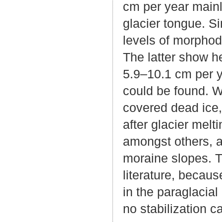
cm per year main
glacier tongue. S
levels of morphod
The latter show h
5.9–10.1 cm per y
could be found. W
covered dead ice,
after glacier melt
amongst others, a
moraine slopes. Th
literature, becau
in the paraglacia
no stabilization c