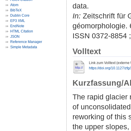
data.
Atom
BibTeX
In:
Zeitschrift fü
Dublin Core
EP3 XML
géomorphologie. 
EndNote
HTML Citation
ISSN 0372-8854 
JSON
Reference Manager
Simple Metadata
Volltext
Link zum Volltext (externe
https://doi.org/10.1127/zf
Kurzfassung/A
The rapid glacier
of unconsolidated
reworking of this 
the upper slopes, 