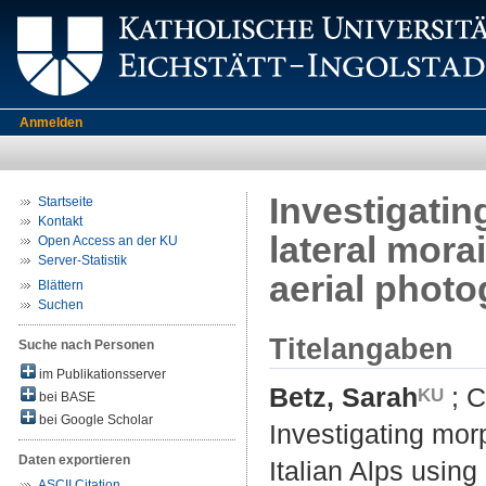
Anmelden
Investigati
Startseite
Kontakt
lateral morai
Open Access an der KU
Server-Statistik
aerial phot
Blättern
Suchen
Titelangaben
Suche nach Personen
im Publikationsserver
Betz, Sarah
;
C
bei BASE
bei Google Scholar
Investigating mor
Daten exportieren
Italian Alps usin
ASCII Citation