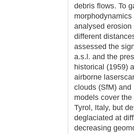
debris flows. To 
morphodynamics on
analysed erosion 
different distance
assessed the signi
a.s.l. and the pr
historical (1959)
airborne lasersca
clouds (SfM) and 
models cover the e
Tyrol, Italy, but d
deglaciated at dif
decreasing geomor