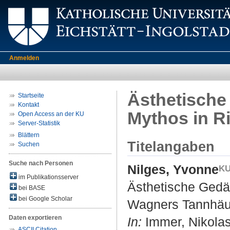
Anmelden
Ästhetische
Startseite
Kontakt
Mythos in R
Open Access an der KU
Server-Statistik
Blättern
Titelangaben
Suchen
Suche nach Personen
Nilges, Yvonne
im Publikationsserver
Ästhetische Gedä
bei BASE
bei Google Scholar
Wagners Tannhäu
Daten exportieren
In:
Immer, Nikolas 
ASCII Citation