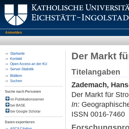
Anmelden
Der Markt f
Startseite
Kontakt
Open Access an der KU
Server-Statistik
Titelangaben
Blättern
Suchen
Zademach, Hans
Suche nach Personen
Der Markt für Str
im Publikationsserver
In:
Geographische 
bei BASE
bei Google Scholar
ISSN 0016-7460
Daten exportieren
Forschungspro
ASCII Citation