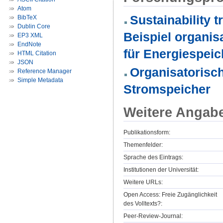
Atom
Sustainability 
BibTeX
Dublin Core
Beispiel organi
EP3 XML
EndNote
für Energiespeic
HTML Citation
JSON
Organisatorisc
Reference Manager
Simple Metadata
Stromspeicher
Weitere Angab
Publikationsform:
Themenfelder:
Sprache des Eintrags:
Institutionen der Universität:
Weitere URLs:
Open Access: Freie Zugänglichkeit
des Volltexts?:
Peer-Review-Journal: