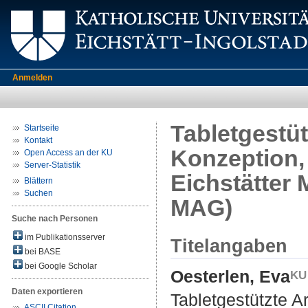
Anmelden
Tabletgestü
Startseite
Kontakt
Konzeption,
Open Access an der KU
Server-Statistik
Eichstätter
Blättern
Suchen
MAG)
Suche nach Personen
im Publikationsserver
Titelangaben
bei BASE
bei Google Scholar
Oesterlen, Eva
Daten exportieren
Tabletgestützte A
ASCII Citation