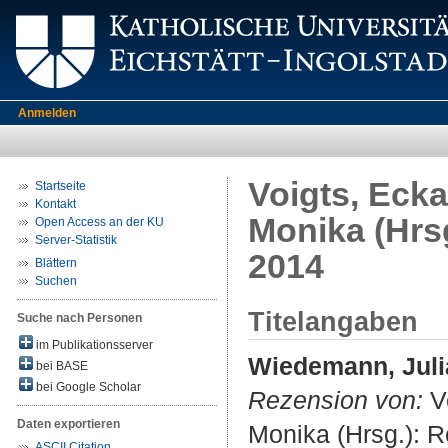
Anmelden
Voigts, Ecka
Startseite
Kontakt
Monika (Hrsg
Open Access an der KU
Server-Statistik
2014
Blättern
Suchen
Titelangaben
Suche nach Personen
im Publikationsserver
Wiedemann, Juli
bei BASE
bei Google Scholar
Rezension von:
Vo
Daten exportieren
Monika (Hrsg.): R
ASCII Citation