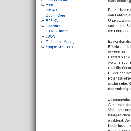
Kurzfassung
Atom
Bereits heute
BibTeX
von Fahrern a
Dublin Core
Unterstützung
EP3 XML
sowohl die Fa
EndNote
die Fahrperfo
HTML Citation
JSON
Es wurden dre
Reference Manager
Effekte zu min
Simple Metadata
werden. In di
Fahrerablenku
weiterhin der
realitätsnäher
FCWs, das War
Potenzial ein
gesteigertes 
den vorherige
Zusammenfasse
Ablenkung des
Verhaltensanp
belegen klare 
ausbleibt. Dar
beeinflussen k