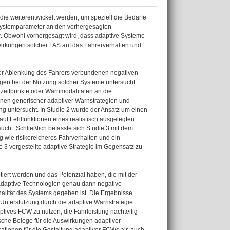
ie weiterentwickelt werden, um speziell die Bedarfe
Systemparameter an den vorhergesagten
r. Obwohl vorhergesagt wird, dass adaptive Systeme
wirkungen solcher FAS auf das Fahrerverhalten und
 der Ablenkung des Fahrers verbundenen negativen
ungen bei der Nutzung solcher Systeme untersucht
nzeitpunkte oder Warnmodalitäten an die
onen generischer adaptiver Warnstrategien und
g untersucht. In Studie 2 wurde der Ansatz um einen
 auf Fehlfunktionen eines realistisch ausgelegten
cht. Schließlich befasste sich Studie 3 mit dem
wie risikoreicheres Fahrverhalten und ein
 3 vorgestellte adaptive Strategie im Gegensatz zu
ert werden und das Potenzial haben, die mit der
 adaptive Technologien genau dann negative
nalität des Systems gegeben ist. Die Ergebnisse
 Unterstützung durch die adaptive Warnstrategie
ptives FCW zu nutzen, die Fahrleistung nachteilig
ische Belege für die Auswirkungen adaptiver