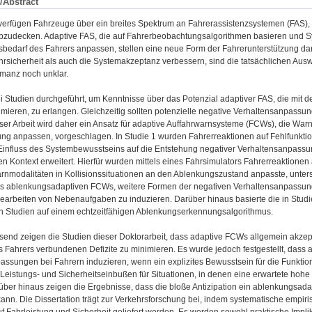
/Abstract
 verfügen Fahrzeuge über ein breites Spektrum an Fahrerassistenzsystemen (FAS), d
bzudecken. Adaptive FAS, die auf Fahrerbeobachtungsalgorithmen basieren und 
sbedarf des Fahrers anpassen, stellen eine neue Form der Fahrerunterstützung da
hrsicherheit als auch die Systemakzeptanz verbessern, sind die tatsächlichen Aus
rmanz noch unklar.
i Studien durchgeführt, um Kenntnisse über das Potenzial adaptiver FAS, die mit
imieren, zu erlangen. Gleichzeitig sollten potenzielle negative Verhaltensanpass
eser Arbeit wird daher ein Ansatz für adaptive Auffahrwarnsysteme (FCWs), die War
ng anpassen, vorgeschlagen. In Studie 1 wurden Fahrerreaktionen auf Fehlfunkti
 Einfluss des Systembewusstseins auf die Entstehung negativer Verhaltensanpassun
en Kontext erweitert. Hierfür wurden mittels eines Fahrsimulators Fahrerreaktionen
nmodalitäten in Kollisionssituationen an den Ablenkungszustand anpasste, untersu
es ablenkungsadaptiven FCWs, weitere Formen der negativen Verhaltensanpassung 
Bearbeiten von Nebenaufgaben zu induzieren. Darüber hinaus basierte die in Studie
n Studien auf einem echtzeitfähigen Ablenkungserkennungsalgorithmus.
nd zeigen die Studien dieser Doktorarbeit, dass adaptive FCWs allgemein akzepti
 Fahrers verbundenen Defizite zu minimieren. Es wurde jedoch festgestellt, dass
assungen bei Fahrern induzieren, wenn ein explizites Bewusstsein für die Funktio
Leistungs- und Sicherheitseinbußen für Situationen, in denen eine erwartete hohe
über hinaus zeigen die Ergebnisse, dass die bloße Antizipation ein ablenkungsada
ann. Die Dissertation trägt zur Verkehrsforschung bei, indem systematische empir