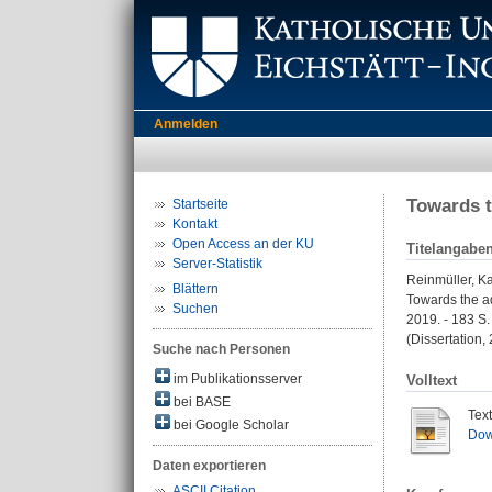
Anmelden
Towards t
Startseite
Kontakt
Open Access an der KU
Titelangabe
Server-Statistik
Reinmüller, K
Blättern
Towards the ad
Suchen
2019. - 183 S.
(Dissertation,
Suche nach Personen
im Publikationsserver
Volltext
bei BASE
Tex
bei Google Scholar
Dow
Daten exportieren
ASCII Citation