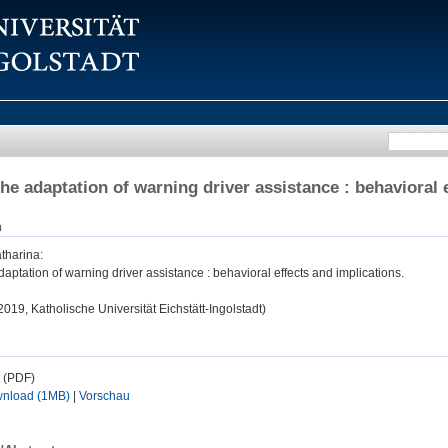
he adaptation of warning driver assistance : behavioral 
n
atharina
:
aptation of warning driver assistance : behavioral effects and implications.
 2019, Katholische Universität Eichstätt-Ingolstadt)
t (PDF)
nload (1MB)
|
Vorschau