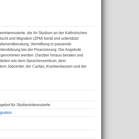
ninteressierte, die ihr Studium an der Katholischen
ucht und Migration (ZFM) berät und unterstützt
ienerstberatung, Vermittlung in passende
terstützung bei der Finanzierung. Die Angebote
hrgenommen werden. Darüber hinaus beraten und
n Stellen wie dem Sprachenzentrum, dem
dem Jobcenter, der Caritas, Krankenkassen und der
gebot für Studieninteressierte
gration