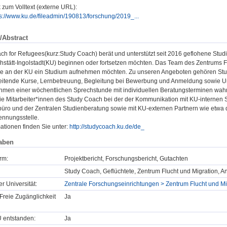
 zum Volltext (externe URL):
ps://www.ku.de/fileadmin/190813/forschung/2019_...
/Abstract
h for Refugees(kurz:Study Coach) berät und unterstützt seit 2016 geflohene Studie
chstätt-Ingolstadt(KU) beginnen oder fortsetzen möchten. Das Team des Zentrums Fl
die an der KU ein Studium aufnehmen möchten. Zu unseren Angeboten gehören Stud
eitende Kurse, Lernbetreuung, Begleitung bei Bewerbung und Anmeldung sowie Un
men einer wöchentlichen Sprechstunde mit individuellen Beratungsterminen wa
die Mitarbeiter*innen des Study Coach bei der der Kommunikation mit KU-interne
üro und der Zentralen Studienberatung sowie mit KU-externen Partnern wie etwa 
nnungsstelle.
ationen finden Sie unter:
http://studycoach.ku.de/de_
aben
rm:
Projektbericht, Forschungsbericht, Gutachten
Study Coach, Geflüchtete, Zentrum Flucht und Migration, An
er Universität:
Zentrale Forschungseinrichtungen > Zentrum Flucht und Mi
Freie Zugänglichkeit
Ja
U entstanden:
Ja