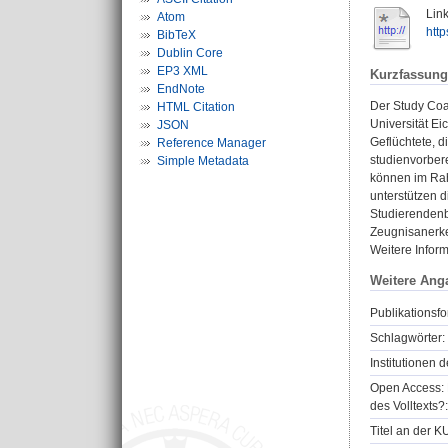
Link
Atom
htt
BibTeX
Dublin Core
EP3 XML
Kurzfassung
EndNote
Der Study Coac
HTML Citation
Universität Ei
JSON
Geflüchtete, 
Reference Manager
studienvorber
Simple Metadata
können im Rah
unterstützen 
Studierendenb
Zeugnisanerke
Weitere Inform
Weitere Ang
Publikationsfo
Schlagwörter:
Institutionen d
Open Access: 
des Volltexts?:
Titel an der K