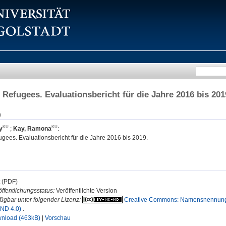
 Refugees. Evaluationsbericht für die Jahre 2016 bis 201
n
y
;
Kay, Ramona
:
gees. Evaluationsbericht für die Jahre 2016 bis 2019.
t (PDF)
ffentlichungsstatus:
Veröffentlichte Version
fügbar unter folgender Lizenz:
Creative Commons: Namensnennung, n
ND 4.0)
.
nload (463kB)
|
Vorschau