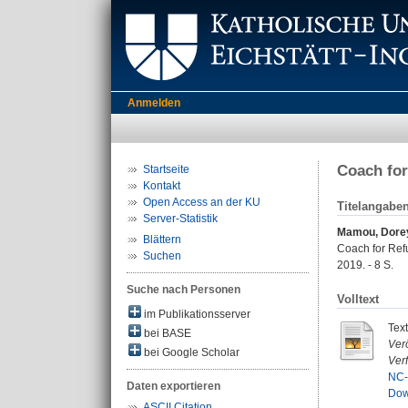
Anmelden
Coach for
Startseite
Kontakt
Open Access an der KU
Titelangabe
Server-Statistik
Mamou, Dore
Blättern
Coach for Refu
Suchen
2019. - 8 S.
Suche nach Personen
Volltext
im Publikationsserver
Tex
bei BASE
Verö
bei Google Scholar
Ver
NC-
Daten exportieren
Dow
ASCII Citation