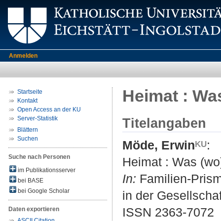
Anmelden
Heimat : Wa
Startseite
Kontakt
Open Access an der KU
Server-Statistik
Titelangaben
Blättern
Suchen
Möde, Erwin
:
Suche nach Personen
Heimat : Was (wo)
im Publikationsserver
In:
Familien-Prisma
bei BASE
bei Google Scholar
in der Gesellschaf
ISSN 2363-7072
Daten exportieren
ASCII Citation