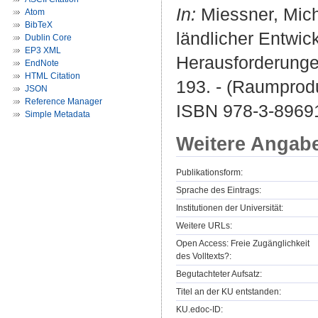
In:
Miessner, Mich
Atom
BibTeX
ländlicher Entwic
Dublin Core
EP3 XML
Herausforderungen
EndNote
HTML Citation
193. - (Raumprodu
JSON
Reference Manager
ISBN 978-3-8969
Simple Metadata
Weitere Angab
Publikationsform:
Sprache des Eintrags:
Institutionen der Universität:
Weitere URLs:
Open Access: Freie Zugänglichkeit
des Volltexts?:
Begutachteter Aufsatz:
Titel an der KU entstanden:
KU.edoc-ID: