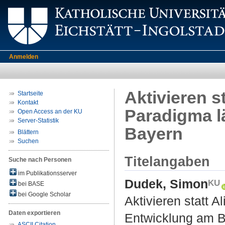
Anmelden
Aktivieren st
Startseite
Kontakt
Paradigma l
Open Access an der KU
Server-Statistik
Bayern
Blättern
Suchen
Titelangaben
Suche nach Personen
im Publikationsserver
Dudek, Simon
bei BASE
bei Google Scholar
Aktivieren statt A
Daten exportieren
Entwicklung am B
ASCII Citation