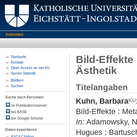
Anmelden
Bild-Effekte
Startseite
Kontakt
Ästhetik
Open Access an der KU
Server-Statistik
Blättern
Titelangaben
Suchen
Suche nach Personen
Kuhn, Barbara
im Publikationsserver
Bild-Effekte : Met
bei BASE
bei Google Scholar
In:
Adamowsky, Nat
Daten exportieren
Hugues ; Bartusch
ASCII Citation