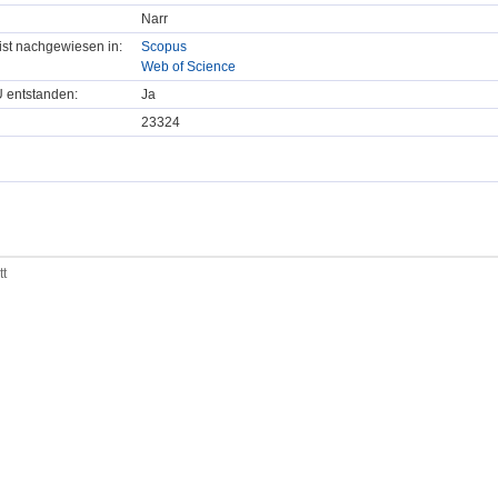
Narr
t ist nachgewiesen in:
Scopus
Web of Science
U entstanden:
Ja
23324
tt