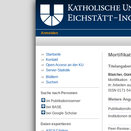
Anmelden
Mortifika
Startseite
Kontakt
Open Access an der KU
Titelangabe
Server-Statistik
Blaicher, Gün
Blättern
Mortifikation 
Suchen
In:
Arbeiten aus
ISSN 0171-54
Suche nach Personen
Weitere Ang
im Publikationsserver
bei BASE
Publikationsfo
bei Google Scholar
Institutionen d
Daten exportieren
Peer-Review-J
ASCII Citation