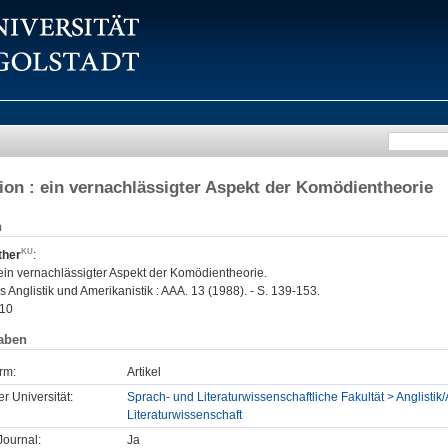
tion : ein vernachlässigter Aspekt der Komödientheorie
n
ther
:
: ein vernachlässigter Aspekt der Komödientheorie.
 Anglistik und Amerikanistik : AAA. 13 (1988). - S. 139-153.
10
aben
rm:
Artikel
er Universität:
Sprach- und Literaturwissenschaftliche Fakultät > Anglistik/
Literaturwissenschaft
ournal:
Ja