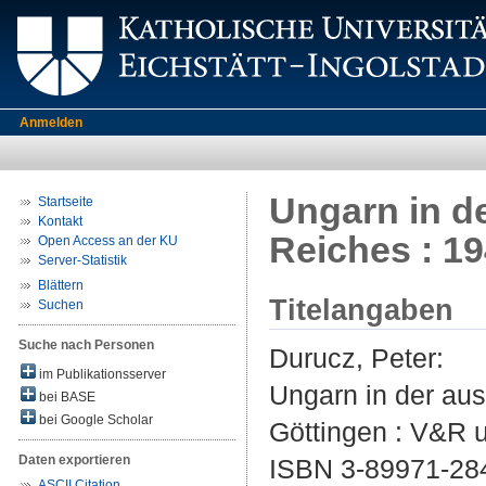
Anmelden
Ungarn in de
Startseite
Kontakt
Reiches : 19
Open Access an der KU
Server-Statistik
Blättern
Titelangaben
Suchen
Suche nach Personen
Durucz, Peter
:
im Publikationsserver
Ungarn in der aus
bei BASE
bei Google Scholar
Göttingen : V&R u
Daten exportieren
ISBN 3-89971-284
ASCII Citation