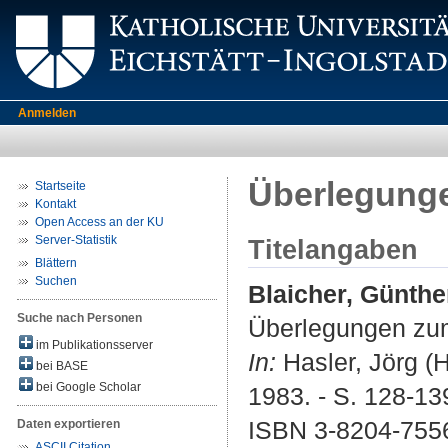
Anmelden
Überlegung
Startseite
Kontakt
Open Access an der KU
Server-Statistik
Titelangaben
Blättern
Suchen
Blaicher, Günthe
Suche nach Personen
Überlegungen zu
im Publikationsserver
In:
Hasler, Jörg (H
bei BASE
bei Google Scholar
1983. - S. 128-139.
ISBN 3-8204-755
Daten exportieren
ASCII Citation