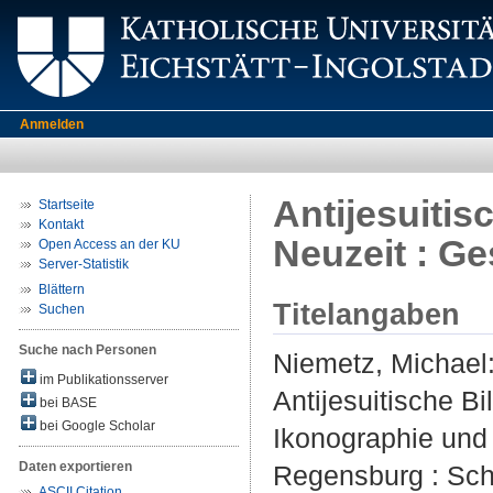
Anmelden
Antijesuitis
Startseite
Kontakt
Neuzeit : Ge
Open Access an der KU
Server-Statistik
Blättern
Titelangaben
Suchen
Suche nach Personen
Niemetz, Michael
im Publikationsserver
Antijesuitische Bi
bei BASE
bei Google Scholar
Ikonographie und 
Daten exportieren
Regensburg : Schne
ASCII Citation