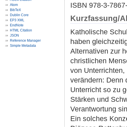
ISBN 978-3-7867
Atom
BibTeX
Dublin Core
Kurzfassung/A
EP3 XML
EndNote
Katholische Schu
HTML Citation
JSON
haben gleichzeit
Reference Manager
Simple Metadata
Alternativen zur 
christlichen Men
von Unterrichten,
verändern: Denn d
Unterricht so zu g
Stärken und Schwä
Verantwortung sin
Ein solches Konze