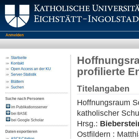
Anmelden
Hoffnungsra
Startseite
Kontakt
profilierte 
Open Access an der KU
Server-Statistik
Blättern
Titelangaben
Suchen
Suche nach Personen
Hoffnungsraum Sch
im Publikationsserver
katholischer Schu
bei BASE
bei Google Scholar
Hrsg.:
Bieberstei
Daten exportieren
Ostfildern : Matt
ASCII Citation