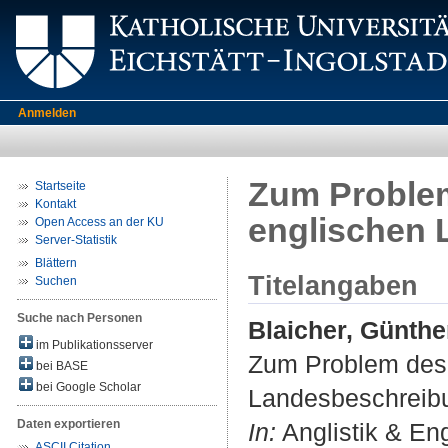
Anmelden
Zum Problem
Startseite
Kontakt
englischen
Open Access an der KU
Server-Statistik
Blättern
Titelangaben
Suchen
Suche nach Personen
Blaicher, Günthe
im Publikationsserver
Zum Problem des V
bei BASE
bei Google Scholar
Landesbeschreib
Daten exportieren
In:
Anglistik & Eng
ASCII Citation