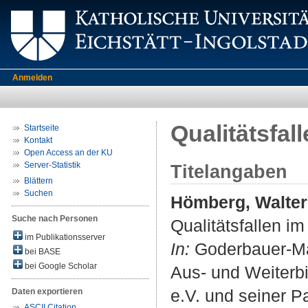
Anmelden
Qualitätsfal
Startseite
Kontakt
Open Access an der KU
Server-Statistik
Titelangaben
Blättern
Suchen
Hömberg, Walter
Suche nach Personen
Qualitätsfallen i
im Publikationsserver
In:
Goderbauer-Mar
bei BASE
bei Google Scholar
Aus- und Weiterb
e.V. und seiner Pa
Daten exportieren
ASCII Citation