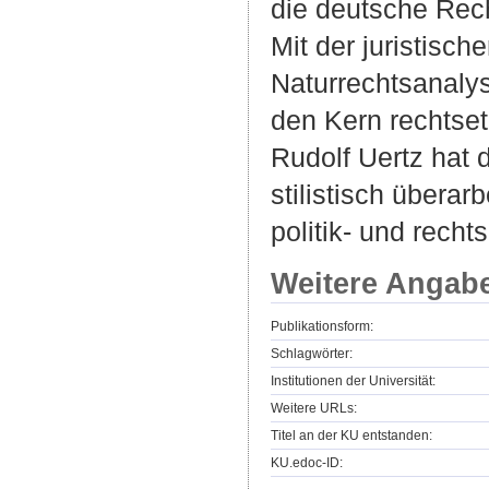
die deutsche Rech
Mit der juristisc
Naturrechtsanaly
den Kern rechtset
Rudolf Uertz hat 
stilistisch überar
politik- und rech
Weitere Angab
Publikationsform:
Schlagwörter:
Institutionen der Universität:
Weitere URLs:
Titel an der KU entstanden:
KU.edoc-ID: