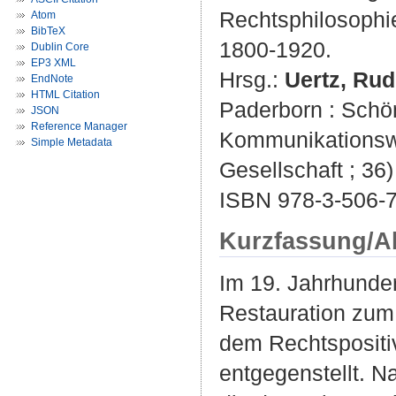
Rechtsphilosophi
Atom
BibTeX
1800-1920.
Dublin Core
EP3 XML
Hrsg.:
Uertz, Rud
EndNote
HTML Citation
Paderborn : Schön
JSON
Reference Manager
Kommunikationswi
Simple Metadata
Gesellschaft ; 36)
ISBN 978-3-506-
Kurzfassung/A
Im 19. Jahrhunder
Restauration zum 
dem Rechtspositi
entgegenstellt. N