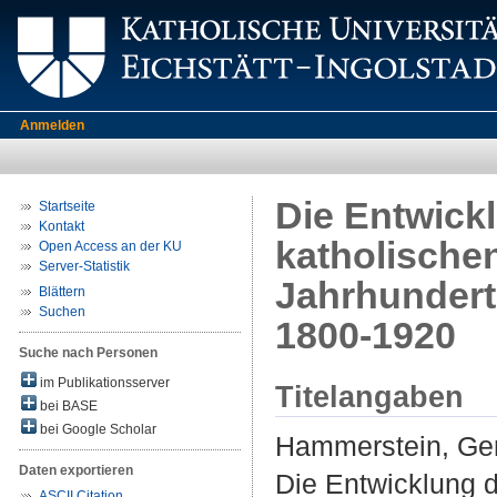
Anmelden
Die Entwick
Startseite
Kontakt
katholische
Open Access an der KU
Server-Statistik
Jahrhundert
Blättern
Suchen
1800-1920
Suche nach Personen
im Publikationsserver
Titelangaben
bei BASE
bei Google Scholar
Hammerstein, Ge
Daten exportieren
Die Entwicklung 
ASCII Citation