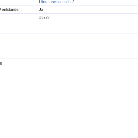
Literaturwissenschaft
U entstanden:
Ja
23227
tt