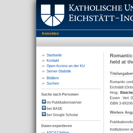
Anmelden
Romantic 
Startseite
Kontakt
held at th
Open Access an der KU
Server-Statistik
Titelangabe
Blättern
Romantic conti
Suchen
Eichstätt (Oct
Hrsg.:
Blaiche
Suche nach Personen
Essen : Verl. 
im Publikationsserver
ISBN 3-89206
bei BASE
Weitere Ang
bei Google Scholar
Publikationsfo
Daten exportieren
Institutionen d
ASCII Citation