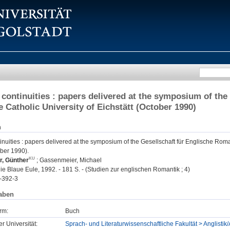
continuities : papers delivered at the symposium of the
e Catholic University of Eichstätt (October 1990)
n
nuities : papers delivered at the symposium of the Gesellschaft für Englische Romant
ober 1990).
r, Günther
;
Gassenmeier, Michael
Die Blaue Eule, 1992. - 181 S. - (Studien zur englischen Romantik ; 4)
-392-3
aben
rm:
Buch
er Universität:
Sprach- und Literaturwissenschaftliche Fakultät > Anglistik/