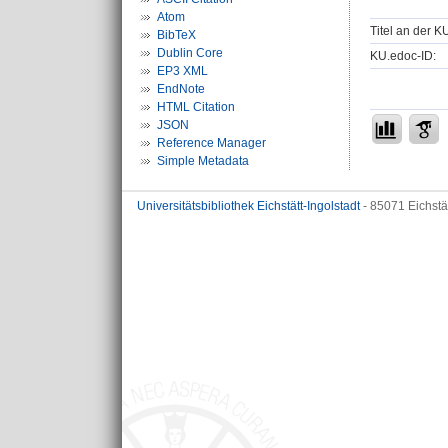
Atom
Titel an der K
BibTeX
Dublin Core
KU.edoc-ID:
EP3 XML
EndNote
HTML Citation
JSON
Reference Manager
Simple Metadata
Universitätsbibliothek Eichstätt-Ingolstadt
- 85071 Eichstä