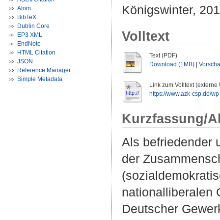
Königswinter, 2019
Atom
BibTeX
Dublin Core
Volltext
EP3 XML
EndNote
HTML Citation
Text (PDF)
JSON
Download (1MB)
|
Vorsch
Reference Manager
Simple Metadata
Link zum Volltext (externe
https://www.azk-csp.de/wp
Kurzfassung/A
Als befriedender 
der Zusammenschl
(sozialdemokrati
nationalliberalen
Deutscher Gewerk