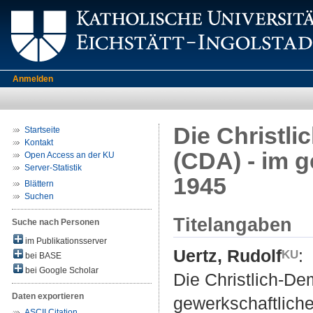
Anmelden
Die Christl
Startseite
Kontakt
(CDA) - im 
Open Access an der KU
Server-Statistik
1945
Blättern
Suchen
Titelangaben
Suche nach Personen
im Publikationsserver
Uertz, Rudolf
:
bei BASE
bei Google Scholar
Die Christlich-De
Daten exportieren
gewerkschaftlich
ASCII Citation