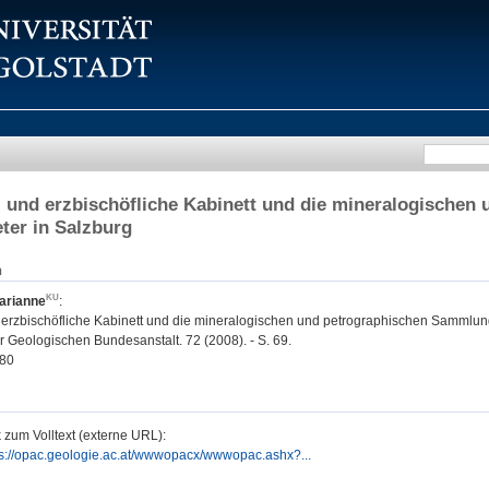
- und erzbischöfliche Kabinett und die mineralogische
eter in Salzburg
n
arianne
:
d erzbischöfliche Kabinett und die mineralogischen und petrographischen Sammlung
r Geologischen Bundesanstalt. 72 (2008). - S. 69.
80
 zum Volltext (externe URL):
ps://opac.geologie.ac.at/wwwopacx/wwwopac.ashx?...