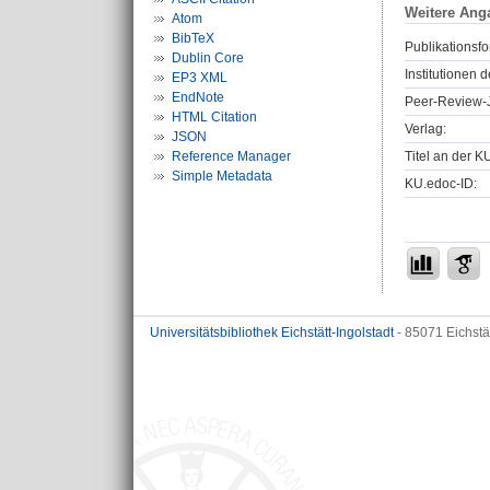
Weitere Ang
Atom
BibTeX
Publikationsfo
Dublin Core
Institutionen d
EP3 XML
EndNote
Peer-Review-J
HTML Citation
Verlag:
JSON
Reference Manager
Titel an der K
Simple Metadata
KU.edoc-ID:
Universitätsbibliothek Eichstätt-Ingolstadt
- 85071 Eichstä