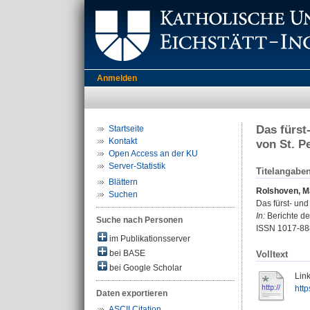
Anmelden
Das fürst
Startseite
Kontakt
von St. P
Open Access an der KU
Server-Statistik
Titelangabe
Blättern
Rolshoven, M
Suchen
Das fürst- un
In:
Berichte de
Suche nach Personen
ISSN 1017-88
im Publikationsserver
bei BASE
Volltext
bei Google Scholar
Link
htt
Daten exportieren
ASCII Citation