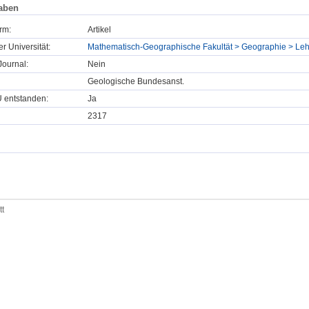
aben
rm:
Artikel
er Universität:
Mathematisch-Geographische Fakultät > Geographie > Lehr
ournal:
Nein
Geologische Bundesanst.
U entstanden:
Ja
2317
tt