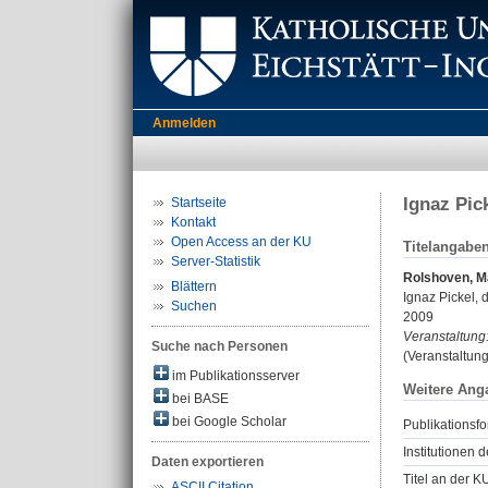
Anmelden
Ignaz Pic
Startseite
Kontakt
Open Access an der KU
Titelangabe
Server-Statistik
Rolshoven, M
Blättern
Ignaz Pickel, 
Suchen
2009
Veranstaltung
Suche nach Personen
(Veranstaltun
im Publikationsserver
Weitere Ang
bei BASE
bei Google Scholar
Publikationsfo
Institutionen d
Daten exportieren
Titel an der K
ASCII Citation