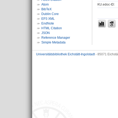
KU.edoc-ID:
Atom
BibTeX
Dublin Core
EP3 XML
EndNote
HTML Citation
JSON
Reference Manager
Simple Metadata
Universitätsbibliothek Eichstätt-Ingolstadt
- 85071 Eichstä