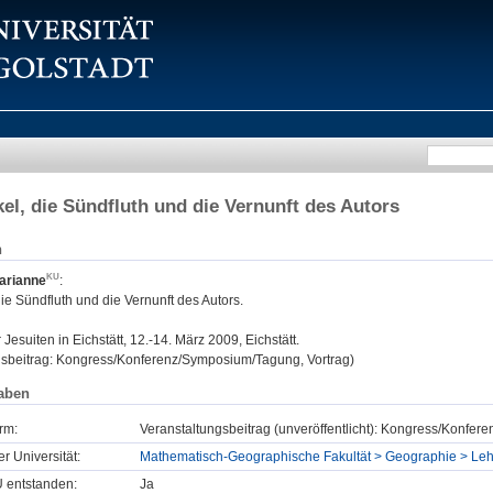
kel, die Sündfluth und die Vernunft des Autors
n
arianne
:
die Sündfluth und die Vernunft des Autors.
:
Jesuiten in Eichstätt, 12.-14. März 2009, Eichstätt.
gsbeitrag: Kongress/Konferenz/Symposium/Tagung, Vortrag)
aben
rm:
Veranstaltungsbeitrag (unveröffentlicht): Kongress/Konfe
er Universität:
Mathematisch-Geographische Fakultät > Geographie > Lehr
U entstanden:
Ja