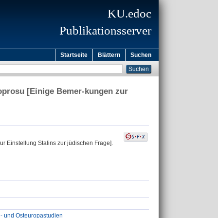
KU.edoc
Publikationsserver
Startseite
Blättern
Suchen
oprosu [Einige Bemer-kungen zur
 Einstellung Stalins zur jüdischen Frage].
el- und Osteuropastudien