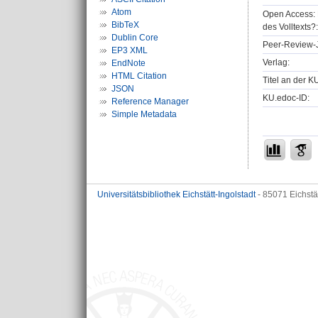
Atom
Open Access: 
BibTeX
des Volltexts?:
Dublin Core
Peer-Review-J
EP3 XML
Verlag:
EndNote
HTML Citation
Titel an der K
JSON
KU.edoc-ID:
Reference Manager
Simple Metadata
Universitätsbibliothek Eichstätt-Ingolstadt
- 85071 Eichstä