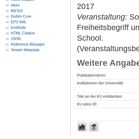
2017
Atom
BibTeX
Veranstaltung:
Soz
Dublin Core
EP3 XML
Freiheitsbegriff 
EndNote
HTML Citation
School.
JSON
Reference Manager
(Veranstaltungsb
Simple Metadata
Weitere Angab
Publikationsform:
Institutionen der Universität:
Titel an der KU entstanden:
KU.edoc-ID: