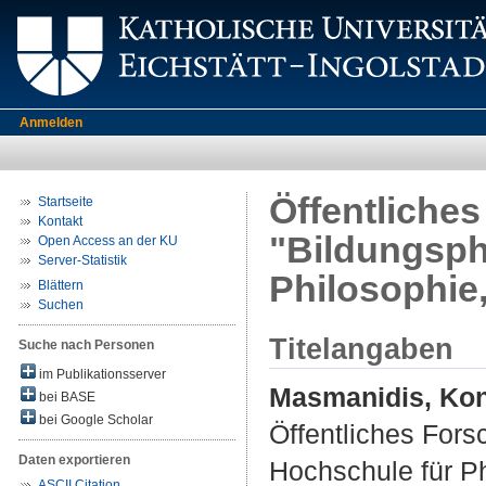
Anmelden
Öffentliche
Startseite
Kontakt
"Bildungsph
Open Access an der KU
Server-Statistik
Philosophie
Blättern
Suchen
Titelangaben
Suche nach Personen
im Publikationsserver
Masmanidis, Kon
bei BASE
bei Google Scholar
Öffentliches Fors
Daten exportieren
Hochschule für P
ASCII Citation