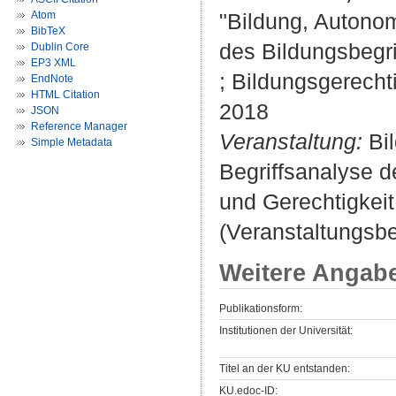
Atom
"Bildung, Autonom
BibTeX
des Bildungsbegri
Dublin Core
EP3 XML
; Bildungsgerecht
EndNote
HTML Citation
2018
JSON
Reference Manager
Veranstaltung:
Bil
Simple Metadata
Begriffsanalyse d
und Gerechtigkeit
(Veranstaltungsb
Weitere Angab
Publikationsform:
Institutionen der Universität:
Titel an der KU entstanden:
KU.edoc-ID: