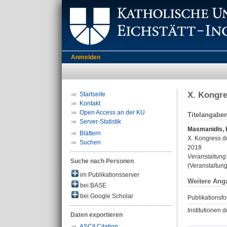
Anmelden
X. Kongre
Startseite
Kontakt
Open Access an der KU
Titelangabe
Server-Statistik
Masmanidis, 
Blättern
X. Kongress de
Suchen
2018
Veranstaltung
Suche nach Personen
(Veranstaltun
im Publikationsserver
Weitere Ang
bei BASE
bei Google Scholar
Publikationsfo
Institutionen d
Daten exportieren
ASCII Citation