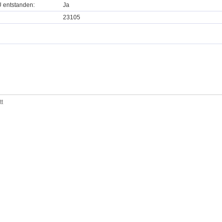
U entstanden:
Ja
23105
tt