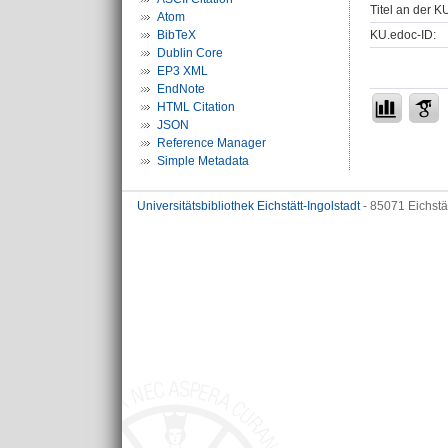
Titel an der K
Atom
KU.edoc-ID:
BibTeX
Dublin Core
EP3 XML
EndNote
HTML Citation
JSON
Reference Manager
Simple Metadata
Universitätsbibliothek Eichstätt-Ingolstadt
- 85071 Eichstä