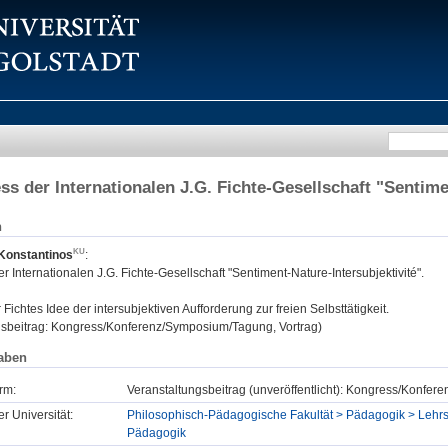
ss der Internationalen J.G. Fichte-Gesellschaft "Sentime
n
Konstantinos
:
r Internationalen J.G. Fichte-Gesellschaft "Sentiment-Nature-Intersubjektivité".
:
Fichtes Idee der intersubjektiven Aufforderung zur freien Selbsttätigkeit.
gsbeitrag: Kongress/Konferenz/Symposium/Tagung, Vortrag)
aben
rm:
Veranstaltungsbeitrag (unveröffentlicht): Kongress/Konfe
er Universität:
Philosophisch-Pädagogische Fakultät > Pädagogik > Lehrs
Pädagogik