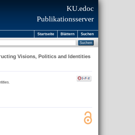
KU.edoc
Publikationsserver
Startseite
Blättern
Suchen
cting Visions, Politics and Identities
ities.