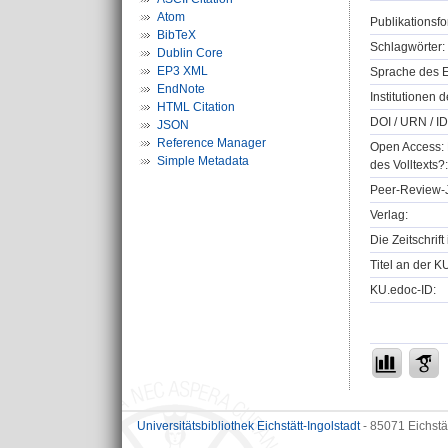
Atom
Publikationsfo
BibTeX
Schlagwörter:
Dublin Core
EP3 XML
Sprache des E
EndNote
Institutionen d
HTML Citation
DOI / URN / ID
JSON
Reference Manager
Open Access: 
Simple Metadata
des Volltexts?:
Peer-Review-J
Verlag:
Die Zeitschrif
Titel an der K
KU.edoc-ID:
Universitätsbibliothek Eichstätt-Ingolstadt
- 85071 Eichstä