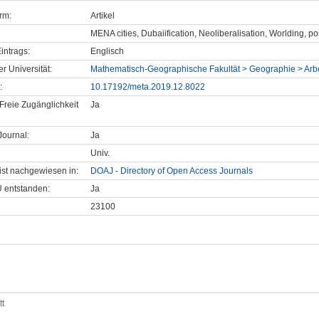
rm:
Artikel
MENA cities, Dubaiification, Neoliberalisation, Worlding, 
intrags:
Englisch
er Universität:
Mathematisch-Geographische Fakultät > Geographie > Ar
:
10.17192/meta.2019.12.8022
Freie Zugänglichkeit
Ja
ournal:
Ja
Univ.
t ist nachgewiesen in:
DOAJ - Directory of Open Access Journals
U entstanden:
Ja
23100
tt