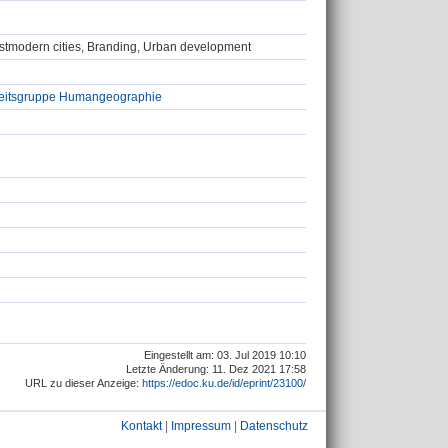
postmodern cities, Branding, Urban development
beitsgruppe Humangeographie
Eingestellt am: 03. Jul 2019 10:10
Letzte Änderung: 11. Dez 2021 17:58
URL zu dieser Anzeige:
https://edoc.ku.de/id/eprint/23100/
Kontakt
|
Impressum
|
Datenschutz