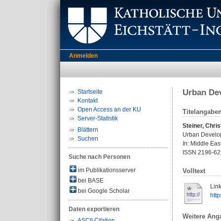
Anmelden
Urban Dev
Startseite
Kontakt
Open Access an der KU
Titelangabe
Server-Statistik
Steiner, Chris
Blättern
Urban Developm
Suchen
In:
Middle East 
ISSN 2196-62
Suche nach Personen
im Publikationsserver
Volltext
bei BASE
Link
bei Google Scholar
htt
Daten exportieren
Weitere Ang
ASCII Citation