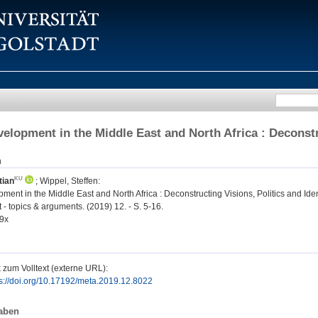
elopment in the Middle East and North Africa : Deconstru
n
tian
;
Wippel, Steffen
:
ent in the Middle East and North Africa : Deconstructing Visions, Politics and Ident
- topics & arguments. (2019) 12. - S. 5-16.
9x
 zum Volltext (externe URL):
ps://doi.org/10.17192/meta.2019.12.8022
aben