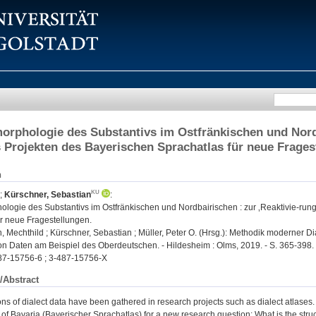
orphologie des Substantivs im Ostfränkischen und Nordb
 Projekten des Bayerischen Sprachatlas für neue Frages
n
;
Kürschner, Sebastian
:
ologie des Substantivs im Ostfränkischen und Nordbairischen : zur ‚Reaktivie-run
ür neue Fragestellungen.
Mechthild ; Kürschner, Sebastian ; Müller, Peter O. (Hrsg.): Methodik moderner D
n Daten am Beispiel des Oberdeutschen. - Hildesheim : Olms, 2019. - S. 365-398. -
87-15756-6 ; 3-487-15756-X
/Abstract
ons of dialect data have been gathered in research projects such as dialect atlases. 
as of Bavaria (Bayerischer Sprachatlas) for a new research question: What is the stru