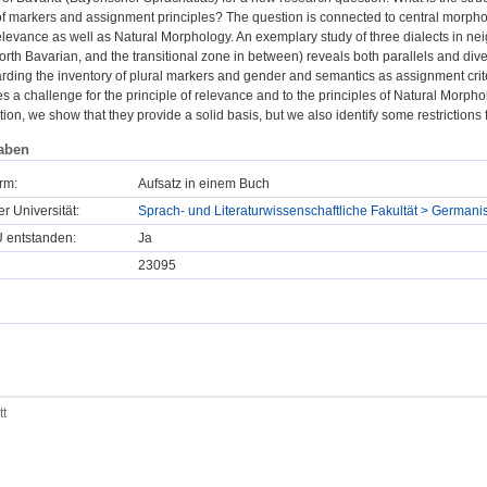
of markers and assignment principles? The question is connected to central morphol
elevance as well as Natural Morphology. An exemplary study of three dialects in nei
rth Bavarian, and the transitional zone in between) reveals both parallels and di
ding the inventory of plural markers and gender and semantics as assignment crit
s a challenge for the principle of relevance and to the principles of Natural Morpholo
ion, we show that they provide a solid basis, but we also identify some restrictions 
aben
rm:
Aufsatz in einem Buch
er Universität:
Sprach- und Literaturwissenschaftliche Fakultät > Germani
U entstanden:
Ja
23095
tt