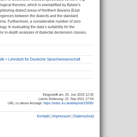
ogical theories, which is exemplified by Bybee’s
ghboring dialect areas of Northern Bavaria (East
vergences between the dialects and the standard
eria. Furthermore, a considerable number of zero
gy. In evaluating the data’s suitability for the
for in-depth analyses of dialectal declension classes.
stik > Lehrstuhl für Deutsche Sprachwissenschaft
Eingestellt am: 25. Jun 2019 12:35
Letzte Änderung: 15. Sep 2021 17:54
URL zu dieser Anzeige:
https://edoc.ku.de/id/eprint/23095/
Kontakt
|
Impressum
|
Datenschutz