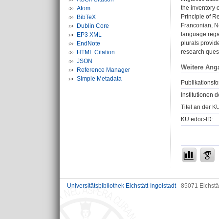
the inventory 
Atom
Principle of R
BibTeX
Franconian, No
Dublin Core
language regar
EP3 XML
plurals provide
EndNote
research quest
HTML Citation
JSON
Weitere Ang
Reference Manager
Simple Metadata
Publikationsfo
Institutionen d
Titel an der K
KU.edoc-ID:
Universitätsbibliothek Eichstätt-Ingolstadt
- 85071 Eichstä