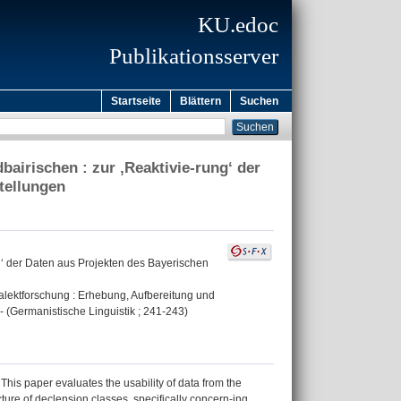
KU.edoc
Publikationsserver
Startseite
Blättern
Suchen
airischen : zur ‚Reaktivie-rung‘ der
tellungen
g‘ der Daten aus Projekten des Bayerischen
ialektforschung : Erhebung, Aufbereitung und
 (Germanistische Linguistik ; 241-243)
This paper evaluates the usability of data from the
cture of declension classes, specifically concern-ing