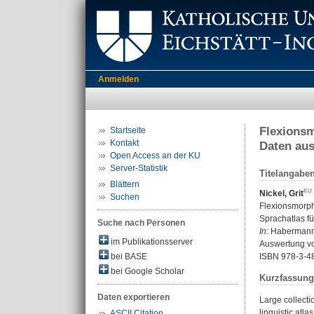
Anmelden
Flexionsm
Startseite
Kontakt
Daten aus
Open Access an der KU
Server-Statistik
Titelangabe
Blättern
Nickel, Grit
Suchen
Flexionsmorph
Sprachatlas f
Suche nach Personen
In:
Habermann, 
im Publikationsserver
Auswertung vo
bei BASE
ISBN 978-3-4
bei Google Scholar
Kurzfassung
Daten exportieren
Large collecti
linguistic atl
ASCII Citation