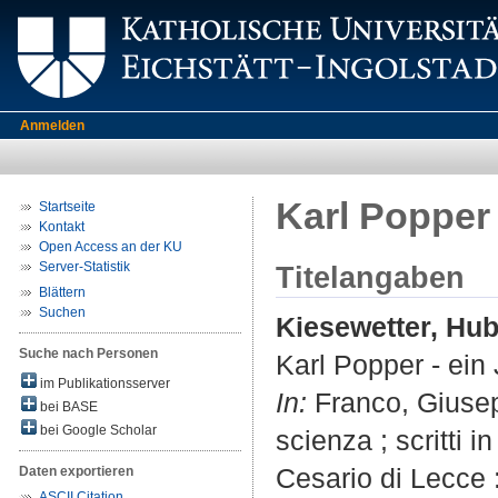
Anmelden
Karl Popper
Startseite
Kontakt
Open Access an der KU
Server-Statistik
Titelangaben
Blättern
Suchen
Kiesewetter, Hub
Suche nach Personen
Karl Popper - ein
im Publikationsserver
In:
Franco, Giusepp
bei BASE
bei Google Scholar
scienza ; scritti 
Cesario di Lecce 
Daten exportieren
ASCII Citation