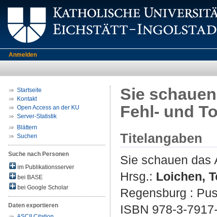
Anmelden
Sie schauen 
Startseite
Kontakt
Fehl- und T
Open Access an der KU
Server-Statistik
Blättern
Titelangaben
Suchen
Suche nach Personen
Sie schauen das A
im Publikationsserver
Hrsg.:
Loichen, T
bei BASE
bei Google Scholar
Regensburg : Pust
Daten exportieren
ISBN 978-3-7917
ASCII Citation