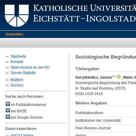
Anmelden
Soziologische Begründu
Startseite
Kontakt
Open Access an der KU
Titelangaben
Server-Statistik
Surzykiewicz, Janusz
;
Maier, 
Blättern
Soziologische Begründung des Fami
Suchen
In:
Studia nad Rodziną. (2015).
ISSN 1429-2416
Suche nach Personen
Weitere Angaben
im Publikationsserver
bei BASE
Publikationsform:
bei Google Scholar
Institutionen der Universität:
Peer-Review-Journal:
Daten exportieren
Verlag:
ASCII Citation