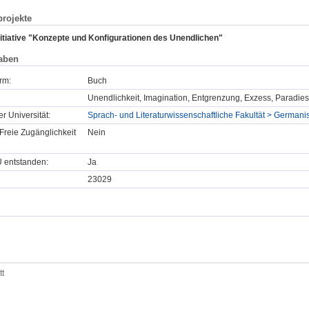
rojekte
tiative "Konzepte und Konfigurationen des Unendlichen"
aben
rm:
Buch
Unendlichkeit, Imagination, Entgrenzung, Exzess, Paradies
er Universität:
Sprach- und Literaturwissenschaftliche Fakultät > Germanist
Freie Zugänglichkeit
Nein
U entstanden:
Ja
23029
tt