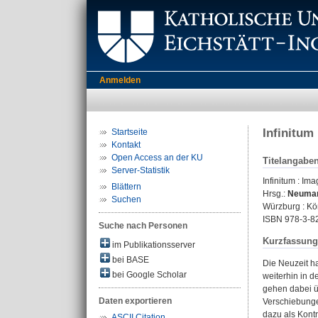
Anmelden
Infinitum
Startseite
Kontakt
Open Access an der KU
Titelangabe
Server-Statistik
Infinitum : Im
Blättern
Hrsg.:
Neuman
Suchen
Würzburg : Kö
ISBN 978-3-8
Suche nach Personen
Kurzfassung
im Publikationsserver
bei BASE
Die Neuzeit ha
bei Google Scholar
weiterhin in 
gehen dabei ü
Daten exportieren
Verschiebunge
dazu als Kontra
ASCII Citation