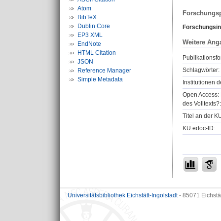
Atom
Forschungsp
BibTeX
Dublin Core
Forschungsini
EP3 XML
Weitere Ang
EndNote
HTML Citation
Publikationsfo
JSON
Schlagwörter:
Reference Manager
Simple Metadata
Institutionen d
Open Access: 
des Volltexts?:
Titel an der K
KU.edoc-ID:
Universitätsbibliothek Eichstätt-Ingolstadt
- 85071 Eichstä