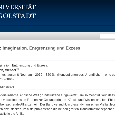
 : Imagination, Entgrenzung und Exzess
n
agination, Entgrenzung und Exzess.
n, Michael
nigshausen & Neumann, 2019. - 320 S. - (Konzeptionen des Unendlichen - eine eur
260-6864-5
/Abstract
t die irdische, endliche Welt grundstürzend aufgewertet. Um so mehr fällt auf, d
den verschiedensten Formen zur Geltung bringen. Künste und Wissenschaften, Phil
berraschende Allianzen ein. Der Band versucht, in dieser dynamischen Vielfalt I
n abzustecken. Im Mittelpunkt stehen die beiden großen Transformationsepochen 
stfolie die Antike.