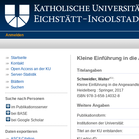
Anmelden
Kleine Einführung in die
Startseite
Kontakt
Open Access an der KU
Titelangaben
Server-Statistik
Schweidler, Walter
:
Blättern
Kleine Einführung in die Angewandte
Suchen
Heidelberg : Springer, 2017
ISBN 978-3-658-14032-8
Suche nach Personen
Weitere Angaben
im Publikationsserver
bei BASE
Publikationsform:
bei Google Scholar
Institutionen der Universität:
Titel an der KU entstanden:
Daten exportieren
KU.edoc-ID:
ASCII Citation