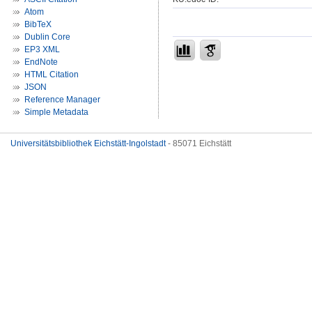
Atom
BibTeX
Dublin Core
EP3 XML
EndNote
HTML Citation
JSON
Reference Manager
Simple Metadata
Universitätsbibliothek Eichstätt-Ingolstadt
- 85071 Eichstätt