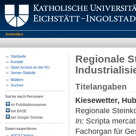
Anmelden
Regionale 
Startseite
Kontakt
Industrialis
Open Access an der KU
Server-Statistik
Blättern
Titelangaben
Suchen
Suche nach Personen
Kiesewetter, Hub
im Publikationsserver
Regionale Steink
bei BASE
bei Google Scholar
In:
Scripta mercatu
Daten exportieren
Fachorgan für Ge
ASCII Citation