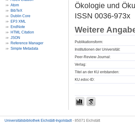
Ökologie und Ökum
Atom
BibTeX
ISSN 0036-973x
Dublin Core
EP3 XML
EndNote
Weitere Angab
HTML Citation
JSON
Publikationsform:
Reference Manager
Simple Metadata
Institutionen der Universität:
Peer-Review-Journal:
Verlag:
Titel an der KU entstanden:
KU.edoc-ID:
Universitätsbibliothek Eichstätt-Ingolstadt
- 85071 Eichstätt