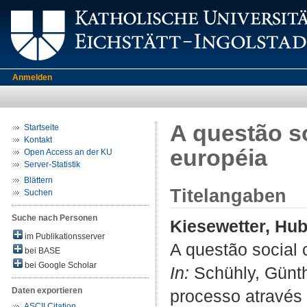
Anmelden
A questão so
Startseite
Kontakt
européia
Open Access an der KU
Server-Statistik
Blättern
Titelangaben
Suchen
Suche nach Personen
Kiesewetter, Hub
im Publikationsserver
A questão social 
bei BASE
bei Google Scholar
In:
Schühly, Günthe
Daten exportieren
processo através d
ASCII Citation