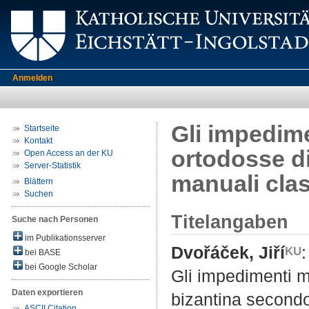
Anmelden
Gli impedime
Startseite
Kontakt
ortodosse di
Open Access an der KU
Server-Statistik
manuali clas
Blättern
Suchen
Titelangaben
Suche nach Personen
im Publikationsserver
Dvořáček, Jiří
:
bei BASE
bei Google Scholar
Gli impedimenti m
Daten exportieren
bizantina secondo
ASCII Citation