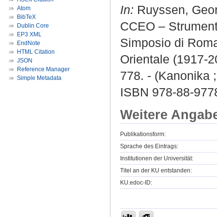
In:
Ruyssen, Georg
Atom
BibTeX
CCEO – Strumento p
Dublin Core
EP3 XML
Simposio di Roma,
EndNote
HTML Citation
Orientale (1917-
JSON
Reference Manager
778. - (Kanonika ;
Simple Metadata
ISBN 978-88-977
Weitere Angab
Publikationsform:
Sprache des Eintrags:
Institutionen der Universität:
Titel an der KU entstanden:
KU.edoc-ID: