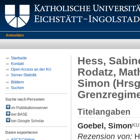
Anmelden
Hess, Sabine
Startseite
Kontakt
Rodatz, Math
Open Access an der KU
Server-Statistik
Simon (Hrsg
Blättern
Suchen
Grenzregime 
Suche nach Personen
im Publikationsserver
Titelangaben
bei BASE
bei Google Scholar
Goebel, Simon
Daten exportieren
Rezension von:
He
ASCII Citation