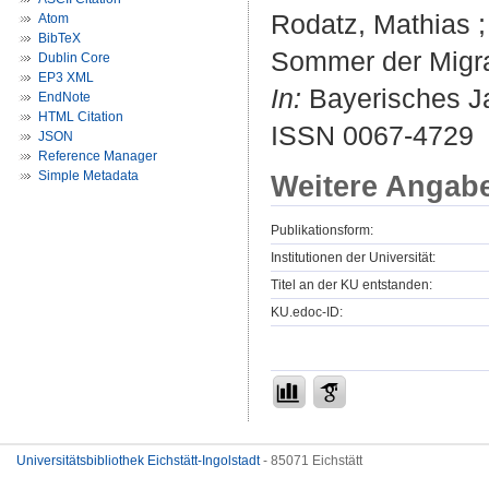
Rodatz, Mathias ;
Atom
BibTeX
Sommer der Migrat
Dublin Core
EP3 XML
In:
Bayerisches Ja
EndNote
HTML Citation
ISSN 0067-4729
JSON
Reference Manager
Simple Metadata
Weitere Angab
Publikationsform:
Institutionen der Universität:
Titel an der KU entstanden:
KU.edoc-ID:
Universitätsbibliothek Eichstätt-Ingolstadt
- 85071 Eichstätt