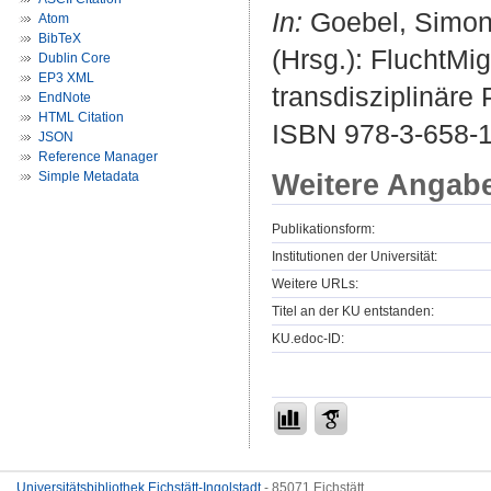
In:
Goebel, Simon ;
Atom
BibTeX
(Hrsg.): FluchtMi
Dublin Core
EP3 XML
transdisziplinäre
EndNote
HTML Citation
ISBN 978-3-658-
JSON
Reference Manager
Weitere Angab
Simple Metadata
Publikationsform:
Institutionen der Universität:
Weitere URLs:
Titel an der KU entstanden:
KU.edoc-ID:
Universitätsbibliothek Eichstätt-Ingolstadt
- 85071 Eichstätt