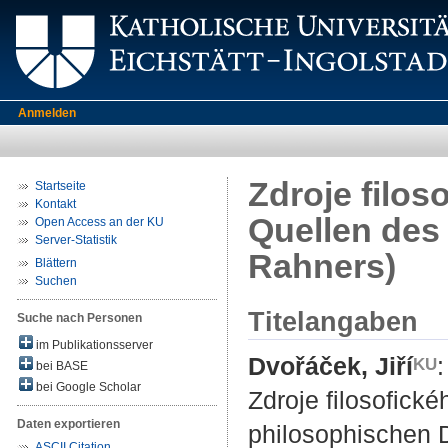
Anmelden
Zdroje filos
Startseite
Kontakt
Quellen des
Open Access an der KU
Server-Statistik
Rahners)
Blättern
Suchen
Titelangaben
Suche nach Personen
im Publikationsserver
Dvořáček, Jiří
:
bei BASE
bei Google Scholar
Zdroje filosofick
Daten exportieren
philosophischen 
ASCII Citation