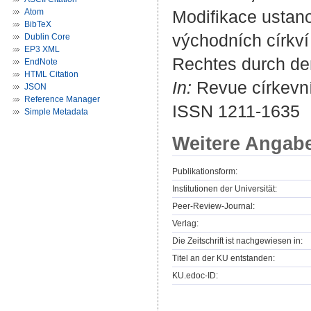
Atom
Modifikace ustan
BibTeX
východních církv
Dublin Core
EP3 XML
Rechtes durch de
EndNote
HTML Citation
In:
Revue církevníh
JSON
Reference Manager
ISSN 1211-1635
Simple Metadata
Weitere Angab
Publikationsform:
Institutionen der Universität:
Peer-Review-Journal:
Verlag:
Die Zeitschrift ist nachgewiesen in:
Titel an der KU entstanden:
KU.edoc-ID: