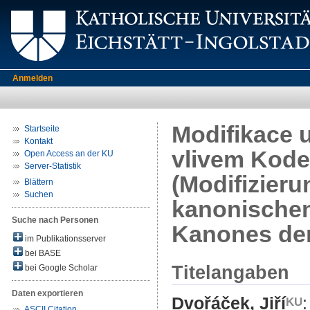
Anmelden
Modifikace 
Startseite
Kontakt
vlivem Kode
Open Access an der KU
Server-Statistik
(Modifizier
Blättern
Suchen
kanonischen
Suche nach Personen
Kanones der
im Publikationsserver
bei BASE
Titelangaben
bei Google Scholar
Daten exportieren
Dvořáček, Jiří
:
ASCII Citation