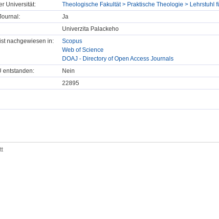
er Universität:
Theologische Fakultät > Praktische Theologie > Lehrstuhl 
ournal:
Ja
Univerzita Palackeho
t ist nachgewiesen in:
Scopus
Web of Science
DOAJ - Directory of Open Access Journals
U entstanden:
Nein
22895
tt