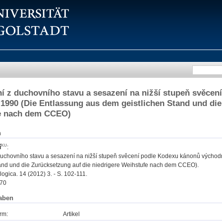
í z duchovního stavu a sesazení na nižší stupeň svěce
r. 1990 (Die Entlassung aus dem geistlichen Stand und di
e nach dem CCEO)
n
í
:
duchovního stavu a sesazení na nižší stupeň svěcení podle Kodexu kánonů východní
tand und die Zurücksetzung auf die niedrigere Weihstufe nach dem CCEO).
ogica. 14 (2012) 3. - S. 102-111.
70
aben
rm:
Artikel