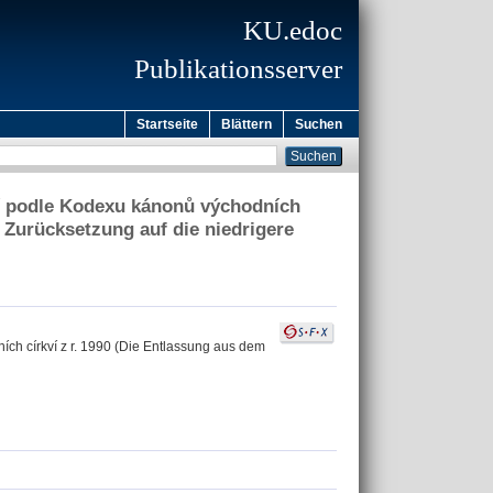
KU.edoc
Publikationsserver
Startseite
Blättern
Suchen
ní podle Kodexu kánonů východních
e Zurücksetzung auf die niedrigere
ch církví z r. 1990 (Die Entlassung aus dem