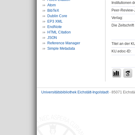
Institutionen d
Atom
Peer-Review-J
BibTeX
Dublin Core
Verlag:
EP3 XML
Die Zeitschrif
EndNote
HTML Citation
JSON
Reference Manager
Titel an der K
Simple Metadata
KU.edoc-ID:
Universitätsbibliothek Eichstätt-Ingolstadt
- 85071 Eichstä