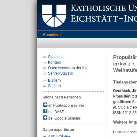
Anmelden
Propuštěn
Startseite
Kontakt
církví z 
Open Access an der KU
Weihstuf
Server-Statistik
Blättern
Titelangabe
Suchen
Dvořáček, Jiř
Propuštění z 
Suche nach Personen
geistlichen S
im Publikationsserver
In:
Studia theol
bei BASE
ISSN 1212-85
bei Google Scholar
Weitere Ang
Daten exportieren
Publikationsfo
ASCII Citation