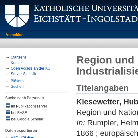
Anmelden
Region und 
Startseite
Kontakt
Industrialis
Open Access an der KU
Server-Statistik
Blättern
Titelangaben
Suchen
Suche nach Personen
Kiesewetter, Hub
im Publikationsserver
Region und Nation
bei BASE
bei Google Scholar
In:
Rumpler, Helmu
Daten exportieren
1866 ; europäisch
ASCII Citation