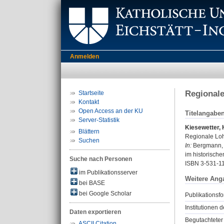
Anmelden
Regionale
Startseite
Kontakt
Open Access an der KU
Titelangabe
Server-Statistik
Kiesewetter, 
Blättern
Regionale Loh
Suchen
In:
Bergmann, J
im historische
Suche nach Personen
ISBN 3-531-1
im Publikationsserver
Weitere Ang
bei BASE
bei Google Scholar
Publikationsfo
Institutionen d
Daten exportieren
Begutachteter 
ASCII Citation