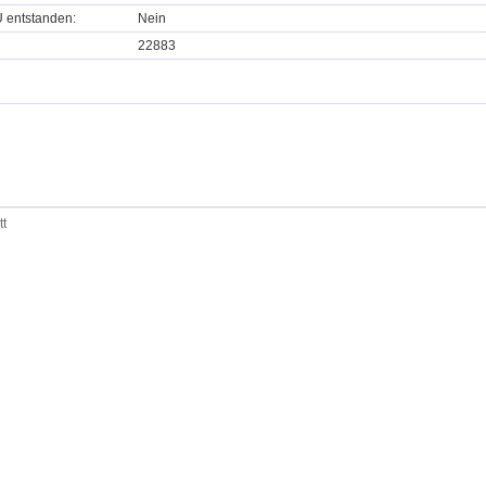
U entstanden:
Nein
22883
tt