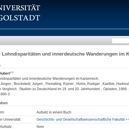
 Lohndisparitäten und innerdeutsche Wanderungen im K
n
Hubert
:
ndisparitäten und innerdeutsche Wanderungen im Kaiserreich.
ürgen ; Brockstedt, Jürgen ; Fremdling, Rainer ; Hohls, Rüdiger ; Kaelble, Hartmut 
n Vergleich : Studien zu Deutschland im 19. und 20. Jahrhundert. - Opladen, 1989. 
1880-3
aben
rm:
Aufsatz in einem Buch
er Universität:
Geschichts- und Gesellschaftswissenschaftliche Fakultät >
Aufsatz:
Nein