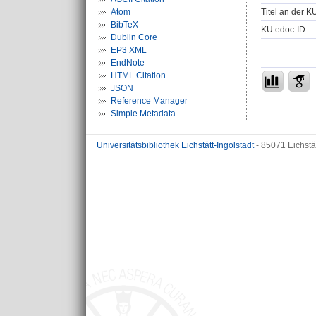
Titel an der K
Atom
BibTeX
KU.edoc-ID:
Dublin Core
EP3 XML
EndNote
HTML Citation
JSON
Reference Manager
Simple Metadata
Universitätsbibliothek Eichstätt-Ingolstadt
- 85071 Eichstä