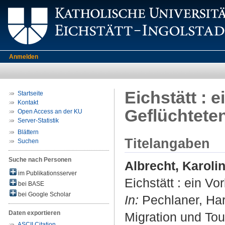
Anmelden
Eichstätt : e
Startseite
Kontakt
Geflüchtete
Open Access an der KU
Server-Statistik
Blättern
Titelangaben
Suchen
Suche nach Personen
Albrecht, Karoli
im Publikationsserver
Eichstätt : ein Vo
bei BASE
bei Google Scholar
In:
Pechlaner, Hara
Daten exportieren
Migration und Tour
ASCII Citation